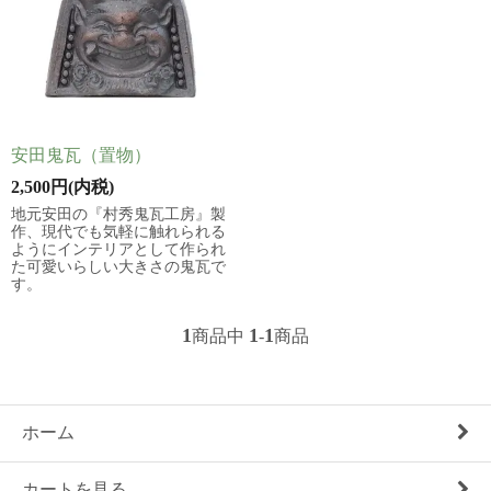
安田鬼瓦（置物）
2,500円(内税)
地元安田の『村秀鬼瓦工房』製
作、現代でも気軽に触れられる
ようにインテリアとして作られ
た可愛いらしい大きさの鬼瓦で
す。
1
1
1
商品中
-
商品
ホーム
カートを見る